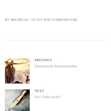
BY
MICHELLE
IN
AUS DER SCHREIBSTUBE
Beitrags-
PREVIOUS
Previous
Fantastische Problemstellen
Navigation
post:
NEXT
Next
Ich? Oder nicht?
post: