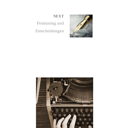
NEXT
Next
Feintuning und
Entscheidungen
post: