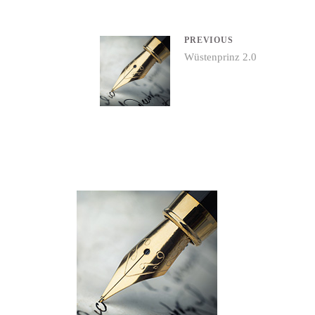
Beitrags-
PREVIOUS
Previous
Wüstenprinz 2.0
Navigation
post: