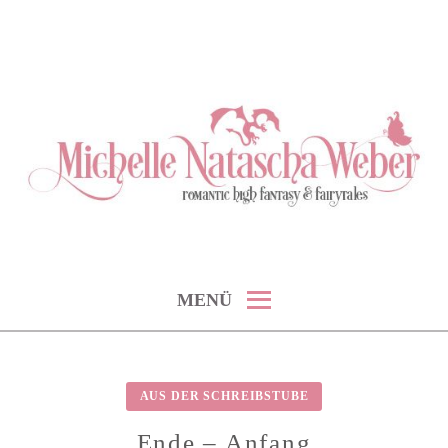
Skip
to
content
romantic high fantasy & fairytales
MICHELLE NATASCHA WEBER
MENÜ
AUS DER SCHREIBSTUBE
Ende – Anfang