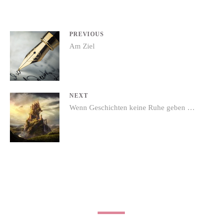
Beitrags-
PREVIOUS
Previous
Am Ziel
Navigation
post:
NEXT
Next
Wenn Geschichten keine Ruhe geben …
post: