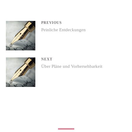
Beitrags-
PREVIOUS
Previous
Peinliche Entdeckungen
Navigation
post:
NEXT
Next
Über Pläne und Vorhersehbarkeit
post: