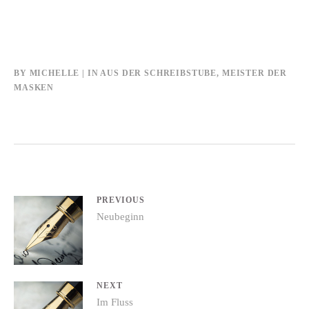
BY
MICHELLE
IN
AUS DER SCHREIBSTUBE
,
MEISTER DER
MASKEN
Beitrags-
PREVIOUS
Previous
Neubeginn
Navigation
post:
NEXT
Next
Im Fluss