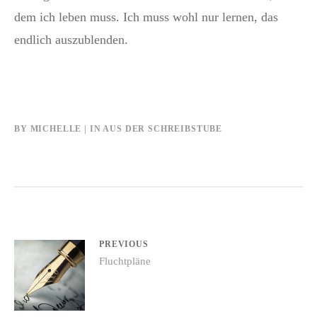
dem ich leben muss. Ich muss wohl nur lernen, das
endlich auszublenden.
BY
MICHELLE
IN
AUS DER SCHREIBSTUBE
Beitrags-
PREVIOUS
Previous
Fluchtpläne
Navigation
post: