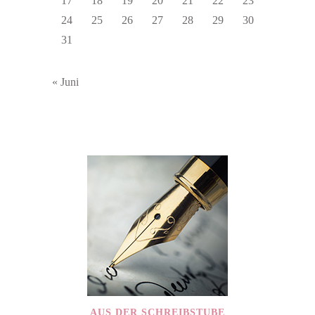
17
18
19
20
21
22
23
24
25
26
27
28
29
30
31
« Juni
AUS DER SCHREIBSTUBE