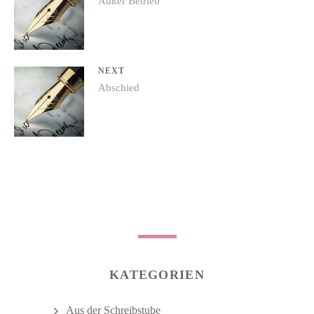
Previous
Außer Betrieb
Navigation
post:
NEXT
Next
Abschied
post:
KATEGORIEN
Aus der Schreibstube