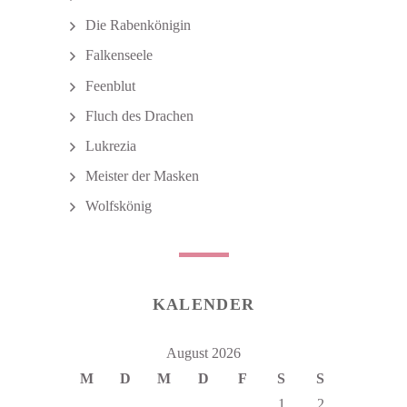
Die Rabenkönigin
Falkenseele
Feenblut
Fluch des Drachen
Lukrezia
Meister der Masken
Wolfskönig
KALENDER
August 2026
M
D
M
D
F
S
S
1
2